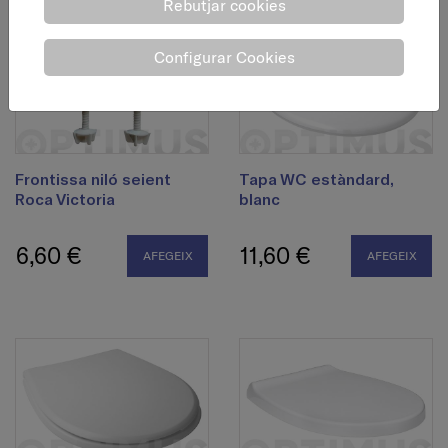
Rebutjar cookies
Configurar Cookies
Frontissa niló seient
Tapa WC estàndard,
Roca Victoria
blanc
6,60 €
11,60 €
AFEGEIX
AFEGEIX