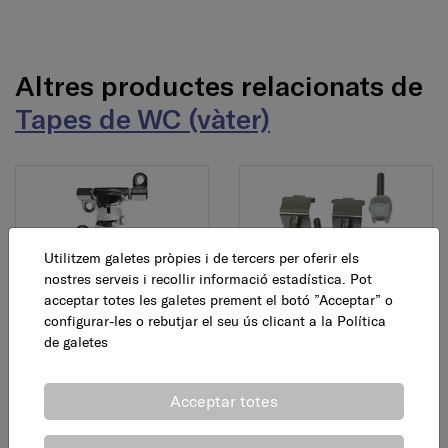
Altres productes relacionats de
Tapes de WC (vàter)
Utilitzem galetes pròpies i de tercers per oferir els
nostres serveis i recollir informació estadística. Pot
acceptar totes les galetes prement el botó ”Acceptar” o
Frontissa acer seient
Frontissa acer seient
configurar-les o rebutjar el seu ús clicant a la
Política
Roca Dama Senso
Roca Victoria
de galetes
15,45 €
19,60 €
AFEGEIX
AFEGEIX
Acceptar totes