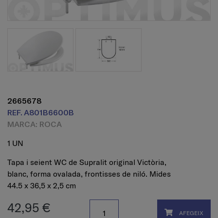
2665678
REF. A801B6600B
MARCA: ROCA
1 UN
Tapa i seient WC de Supralit original Victòria,
blanc, forma ovalada, frontisses de niló. Mides
44.5 x 36,5 x 2,5 cm
42,95 €
AFEGEIX