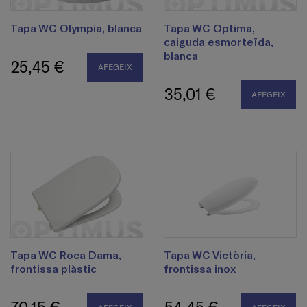
Tapa WC Olympia, blanca
Tapa WC Optima,
caiguda esmorteïda,
blanca
25,45 €
AFEGEIX
35,01 €
AFEGEIX
Tapa WC Roca Dama,
Tapa WC Victòria,
frontissa plàstic
frontissa inox