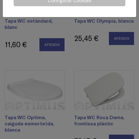
Configurar Cookies
Tapa WC estàndard,
Tapa WC Olympia, blanca
blanc
25,45 €
AFEGEIX
11,60 €
AFEGEIX
Tapa WC Optima,
Tapa WC Roca Dama,
caiguda esmorteïda,
frontissa plàstic
blanca