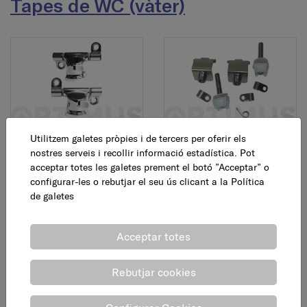
Tapes de WC (vàter)
Utilitzem galetes pròpies i de tercers per oferir els
Frontissa acer seient
Frontissa acer seient
nostres serveis i recollir informació estadística. Pot
Roca Dama Senso
Roca Victoria
acceptar totes les galetes prement el botó ”Acceptar” o
configurar-les o rebutjar el seu ús clicant a la
Política
15,45 €
19,60 €
AFEGEIX
AFEGEIX
de galetes
Acceptar totes
Rebutjar cookies