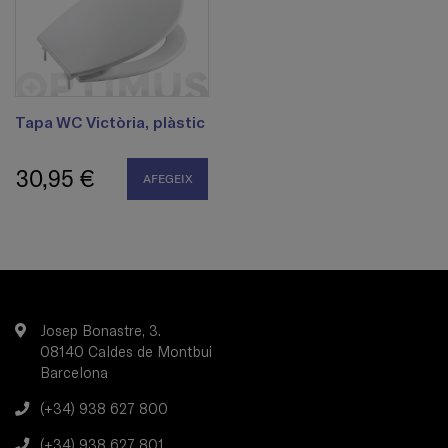
Tapa WC Victòria, plàstic
30,95 €
AFEGEIX
Josep Bonastre, 3.
08140 Caldes de Montbui
Barcelona
(+34) 938 627 800
(+34) 938 627 801