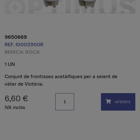
9650669
REF. I0002900R
MARCA: ROCA
1 UN
Conjunt de frontisses acetàl·liques per a seient de
vàter de Victòria.
6,60 €
AFEGEIX
IVA inclòs