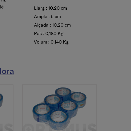
lè
Llarg : 10,20 cm
Ample : 5 cm
Alçada : 10,20 cm
Pes : 0,180 Kg
Volum : 0,140 Kg
dora