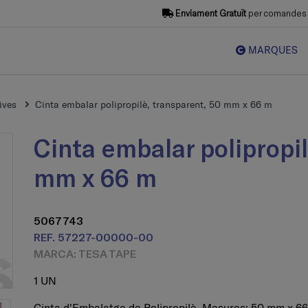
Enviament Gratuït
per comandes s
MARQUES
ives
Cinta embalar polipropilè, transparent, 50 mm x 66 m
Cinta embalar polipropilè, transparent, 50
mm x 66 m
5067743
REF. 57227-00000-00
MARCA: TESA TAPE
1 UN
Cinta d'Embalatge de Polipropilè. Mesures: 50 mm x 66