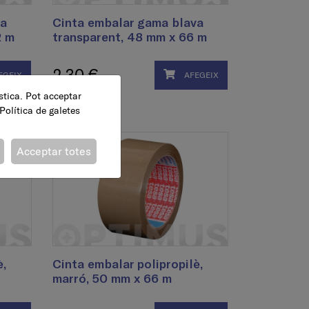
va
Cinta embalar gama blava
2 m
transparent, 48 mm x 66 m
2,30 €
EGEIX
AFEGEIX
ística. Pot acceptar
Política de galetes
Acceptar totes
è,
Cinta embalar polipropilè,
marró, 50 mm x 66 m