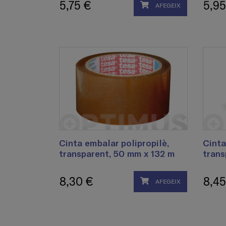
5,75 €
5,95
AFEGEIX
Cinta embalar polipropilè,
Cinta
transparent, 50 mm x 132 m
trans
8,30 €
8,45
AFEGEIX