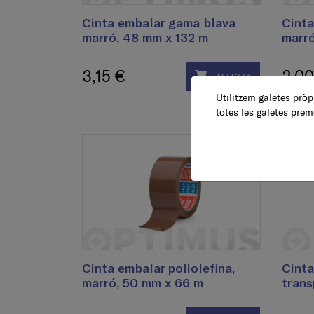
Cinta embalar gama blava
Cinta
marró, 48 mm x 132 m
marró
3,15 €
2,00
AFEGEIX
Utilitzem galetes pròpi
totes les galetes prem
Cinta embalar poliolefina,
Cinta
marró, 50 mm x 66 m
trans