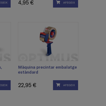
4,95 €
EGEIX
AFEGEIX
,
Màquina precintar embalatge
estàndard
22,95 €
EGEIX
AFEGEIX