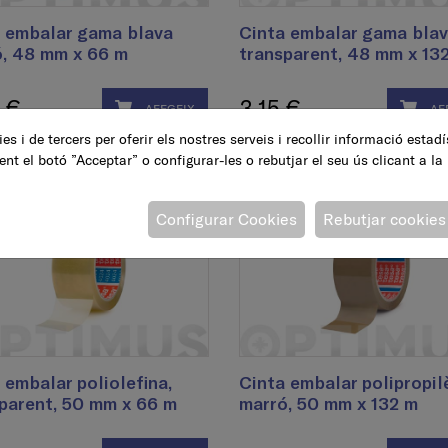
 embalar gama blava
Cinta embalar gama bla
, 48 mm x 66 m
transparent, 48 mm x 13
 €
3,15 €
AFEGEIX
AF
es i de tercers per oferir els nostres serveis i recollir informació estad
ent el botó ”Acceptar” o configurar-les o rebutjar el seu ús clicant a la
Configurar Cookies
Rebutjar cookies
 embalar poliolefina,
Cinta embalar polipropil
parent, 50 mm x 66 m
marró, 50 mm x 132 m