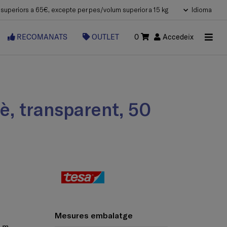
uperiors a 65€, excepte per pes/volum superior a 15 kg
Idioma
RECOMANATS
OUTLET
0
Accedeix
Mesures embalatge
 m.