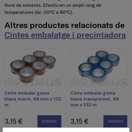
lliure de solvents. Efectiu en un ampli rang de
temperatures (de -20ºC a 80ºC).
Altres productes relacionats de
Cintes embalatge i precintadora
Cinta embalar gama
Cinta embalar gama
blava marró, 48 mm x 132
blava transparent, 48
m
mm x 132 m
3,15 €
3,15 €
AFEGEIX
AFEGEIX