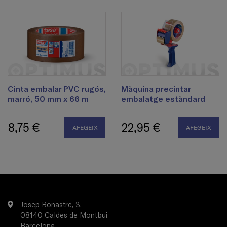
Cinta embalar PVC rugós,
Màquina precintar
marró, 50 mm x 66 m
embalatge estàndard
8,75 €
22,95 €
AFEGEIX
AFEGEIX
Josep Bonastre, 3.
08140 Caldes de Montbui
Barcelona