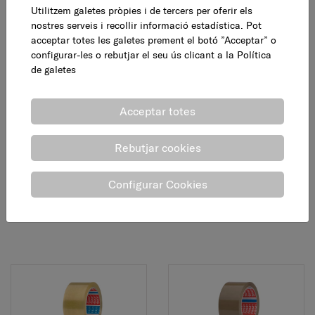
Utilitzem galetes pròpies i de tercers per oferir els
nostres serveis i recollir informació estadística. Pot
acceptar totes les galetes prement el botó ”Acceptar” o
configurar-les o rebutjar el seu ús clicant a la
Política
de galetes
Acceptar totes
Cinta embalar gama
Cinta embalar
Rebutjar cookies
blava transparent, 48
poliolefina, marró, 50
mm x 66 m
mm x 66 m
Configurar Cookies
2,30 €
5,75 €
AFEGEIX
AFEGEIX