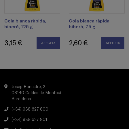
Cola blanca ràpida,
Cola blanca ràpida,
biberó, 125 g
biberó, 75 g
3,15 €
2,60 €
AFEGEIX
AFEGEIX
Josep Bonastre, 3.
08140 Caldes de Montbui
Barcelona
(+34) 938 627 800
(+34) 938 627 801