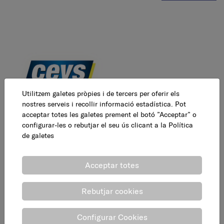
Utilitzem galetes pròpies i de tercers per oferir els
nostres serveis i recollir informació estadística. Pot
acceptar totes les galetes prement el botó ”Acceptar” o
configurar-les o rebutjar el seu ús clicant a la
Política
Mesures embalatge
de galetes
Llarg : 9 cm
Acceptar totes
Ample : 19 cm
Alçada : 5,20 cm
Rebutjar cookies
Pes : 0,280 Kg
Volum : 0,240 Kg
Configurar Cookies