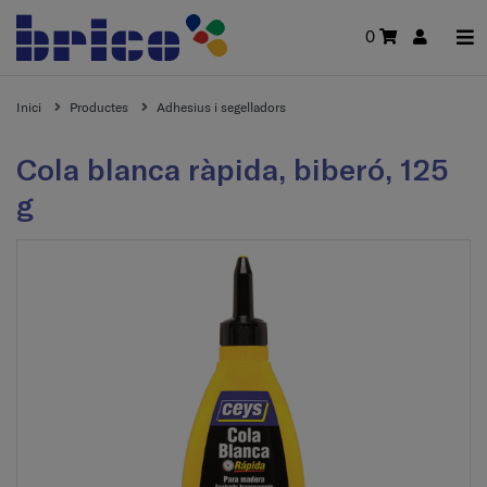
0
Inici
Productes
Adhesius i segelladors
Cola blanca ràpida, biberó, 125
g