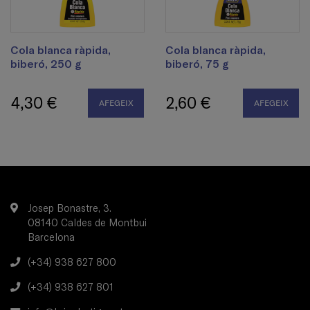
Cola blanca ràpida,
Cola blanca ràpida,
biberó, 250 g
biberó, 75 g
4,30 €
2,60 €
AFEGEIX
AFEGEIX
Josep Bonastre, 3.
08140 Caldes de Montbui
Barcelona
(+34) 938 627 800
(+34) 938 627 801