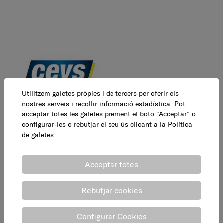
Utilitzem galetes pròpies i de tercers per oferir els
nostres serveis i recollir informació estadística. Pot
acceptar totes les galetes prement el botó ”Acceptar” o
configurar-les o rebutjar el seu ús clicant a la
Política
Mesures embalatge
de galetes
Llarg : 7 cm
Acceptar totes
Ample : 15 cm
Alçada : 4,50 cm
Rebutjar cookies
Pes : 0,150 Kg
Volum : 0,128 Kg
Configurar Cookies