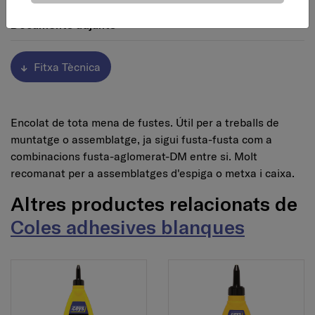
Documents adjunts
Fitxa Tècnica
Encolat de tota mena de fustes. Útil per a treballs de
muntatge o assemblatge, ja sigui fusta-fusta com a
combinacions fusta-aglomerat-DM entre si. Molt
recomanat per a assemblatges d'espiga o metxa i caixa.
Altres productes relacionats de
Coles adhesives blanques