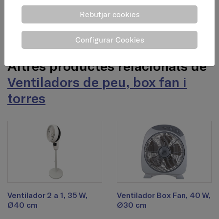
Pes : 3 Kg
Rebutjar cookies
Volum : 12,191 Kg
Configurar Cookies
Altres productes relacionats de
Ventiladors de peu, box fan i
torres
Ventilador 2 a 1, 35 W,
Ventilador Box Fan, 40 W,
Ø40 cm
Ø30 cm