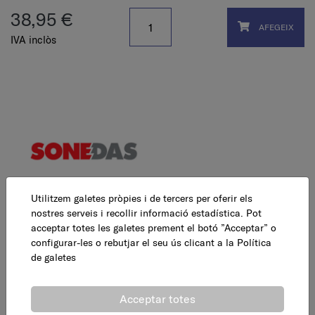
38,95 €
AFEGEIX
IVA inclòs
Utilitzem galetes pròpies i de tercers per oferir els
nostres serveis i recollir informació estadística. Pot
Mesures embalatge
acceptar totes les galetes prement el botó ”Acceptar” o
configurar-les o rebutjar el seu ús clicant a la
Política
de galetes
Llarg : 50,80 cm
Ample : 14,50 cm
Acceptar totes
Alçada : 61,30 cm