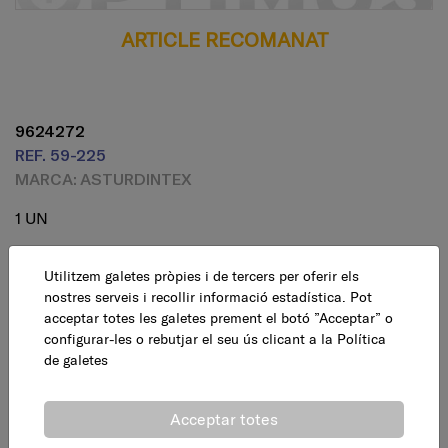
ARTICLE RECOMANAT
9624272
REF. 59-225
MARCA: ASTURDINTEX
1 UN
Humidificador radiadors de ceràmica porosa. Color
Utilitzem galetes pròpies i de tercers per oferir els
blanc. Ideal per a l'evaporació i l'eliminació d'olors.
nostres serveis i recollir informació estadística. Pot
acceptar totes les galetes prement el botó ”Acceptar” o
4,95 €
AFEGEIX
configurar-les o rebutjar el seu ús clicant a la
Política
IVA inclòs
de galetes
Acceptar totes