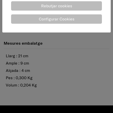
Rebutjar cookies
Configurar Cookies
Mesures embalatge
Llarg : 21 cm
Ample : 9 cm
Alçada : 4 cm
Pes : 0,300 Kg
Volum : 0,204 Kg