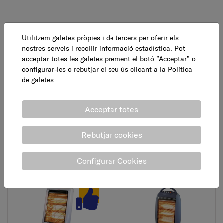
Utilitzem galetes pròpies i de tercers per oferir els
nostres serveis i recollir informació estadística. Pot
acceptar totes les galetes prement el botó ”Acceptar” o
configurar-les o rebutjar el seu ús clicant a la
Política
de galetes
Estufa elèctrica. 450 W
Estufa exterior pantalla
Acceptar totes
infrarojos, 2,7 - 5 kW
26,95 €
AFEGEIX
Rebutjar cookies
51,95 €
AFEGEIX
Configurar Cookies