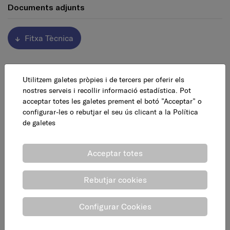
Documents adjunts
Fitxa Tècnica
Altres productes relacionats de
Utilitzem galetes pròpies i de tercers per oferir els
nostres serveis i recollir informació estadística. Pot
Termòstats i accessoris
acceptar totes les galetes prement el botó ”Acceptar” o
calefacció central
configurar-les o rebutjar el seu ús clicant a la
Política
de galetes
Acceptar totes
Rebutjar cookies
Configurar Cookies
Cronotermòstat per
Cronotermòstat T3R
cable ON-OFF
sense fil