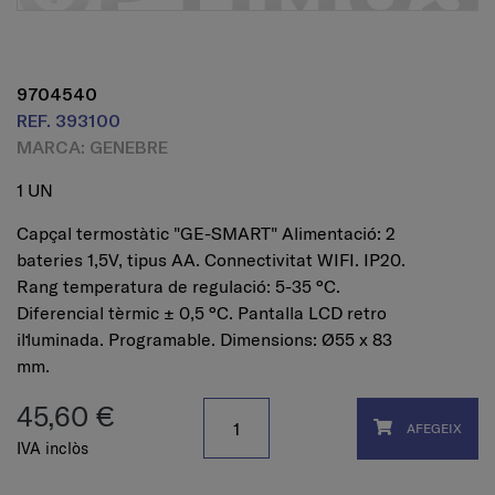
9704540
REF. 393100
MARCA: GENEBRE
1 UN
Capçal termostàtic "GE-SMART" Alimentació: 2
bateries 1,5V, tipus AA. Connectivitat WIFI. IP20.
Rang temperatura de regulació: 5-35 °C.
Diferencial tèrmic ± 0,5 °C. Pantalla LCD retro
il·luminada. Programable. Dimensions: Ø55 x 83
mm.
45,60 €
AFEGEIX
IVA inclòs