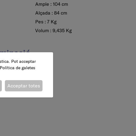
Ample : 104 cm
Alçada : 84 cm
Pes : 7 Kg
Volum : 9,435 Kg
uminació
ística. Pot acceptar
Política de galetes
Acceptar totes