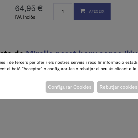
64,95 €
AFEGEIX
IVA inclòs
nats de
Miralls paret bany sense il·l
es i de tercers per oferir els nostres serveis i recollir informació estad
ent el botó ”Acceptar” o configurar-les o rebutjar el seu ús clicant a la
Configurar Cookies
Rebutjar cookies