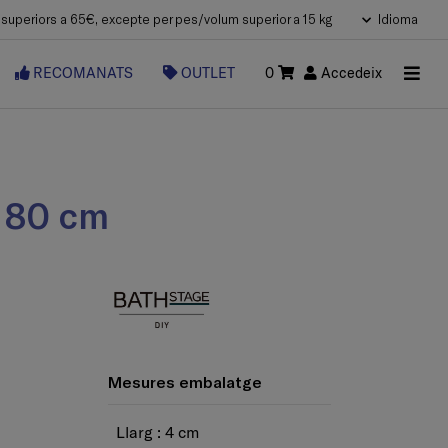
uperiors a 65€, excepte per pes/volum superior a 15 kg
Idioma
RECOMANATS
OUTLET
0
Accedeix
x 80 cm
Mesures embalatge
Llarg : 4 cm