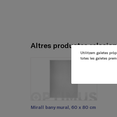
Altres productes relacio
Utilitzem galetes pròpi
totes les galetes prem
Mirall bany mural, 60 x 80 cm