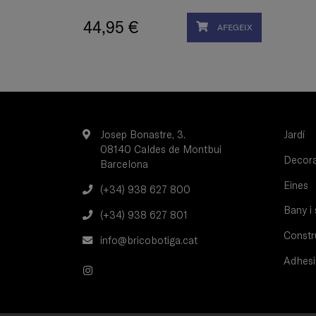
44,95 €
AFEGEIX
Josep Bonastre, 3.
Jardí
08140 Caldes de Montbui
Decorac
Barcelona
Eines
(+34) 938 627 800
Bany i 
(+34) 938 627 801
Constru
info@bricobotiga.cat
Adhesi