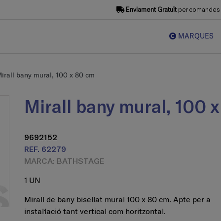
Enviament Gratuït
per comandes s
MARQUES
irall bany mural, 100 x 80 cm
Mirall bany mural, 100 
9692152
REF. 62279
MARCA: BATHSTAGE
1 UN
Mirall de bany bisellat mural 100 x 80 cm. Apte per a
instal·lació tant vertical com horitzontal.