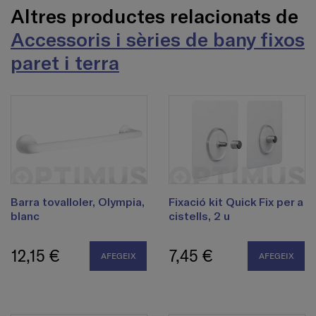
Altres productes relacionats de
Accessoris i sèries de bany fixos
paret i terra
Barra tovalloler, Olympia,
Fixació kit Quick Fix per a
blanc
cistells, 2 u
12,15 €
7,45 €
AFEGEIX
AFEGEIX