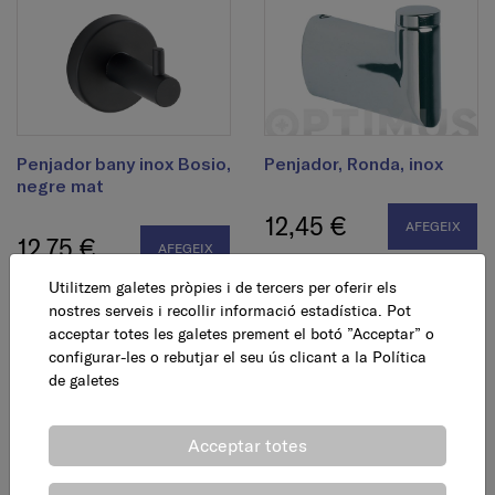
Penjador bany inox Bosio,
Penjador, Ronda, inox
negre mat
12,45 €
AFEGEIX
12,75 €
AFEGEIX
Utilitzem galetes pròpies i de tercers per oferir els
nostres serveis i recollir informació estadística. Pot
acceptar totes les galetes prement el botó ”Acceptar” o
configurar-les o rebutjar el seu ús clicant a la
Política
de galetes
Acceptar totes