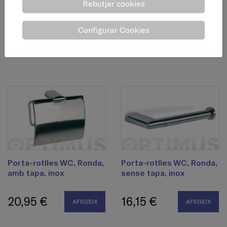
Rebutjar cookies
Porta-rotlle sense tapa
Porta-rotlles WC,
Bosio, inox
Olympia, amb tapa, blanc
Configurar Cookies
24,30 €
7,95 €
AFEGEIX
AFEGEIX
Porta-rotlles WC, Ronda,
Porta-rotlles WC, Ronda,
amb tapa, inox
sense tapa, inox
20,95 €
16,15 €
AFEGEIX
AFEGEIX