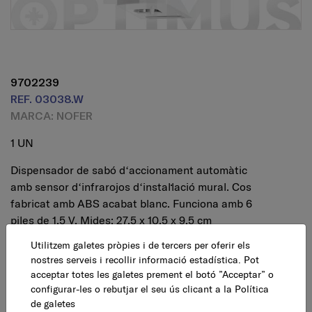
9702239
REF. 03038.W
MARCA: NOFER
1 UN
Dispensador de sabó dʻaccionament automàtic
amb sensor dʻinfrarojos dʻinstal·lació mural. Cos
fabricat amb ABS acabat blanc. Funciona amb 6
piles de 1,5 V. Mides: 27,5 x 10,5 x 9,5 cm
Utilitzem galetes pròpies i de tercers per oferir els
69,59 €
nostres serveis i recollir informació estadística. Pot
AFEGEIX
IVA inclòs
acceptar totes les galetes prement el botó ”Acceptar” o
configurar-les o rebutjar el seu ús clicant a la
Política
de galetes