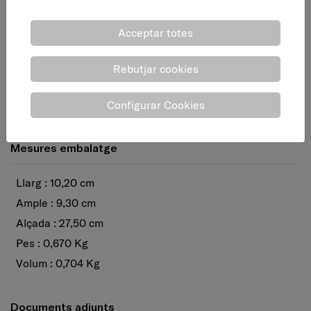
Acceptar totes
Rebutjar cookies
Configurar Cookies
Mesures embalatge
Llarg : 10,20 cm
Ample : 9,30 cm
Alçada : 27,50 cm
Pes : 0,670 Kg
Volum : 0,704 Kg
Documents adjunts