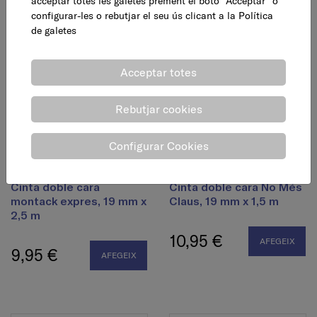
acceptar totes les galetes prement el botó ”Acceptar” o
11,95 €
AFEGEIX
configurar-les o rebutjar el seu ús clicant a la
Política
6,30 €
AFEGEIX
de galetes
Acceptar totes
Rebutjar cookies
Configurar Cookies
Cinta doble cara
Cinta doble cara No Més
montack expres, 19 mm x
Claus, 19 mm x 1,5 m
2,5 m
10,95 €
AFEGEIX
9,95 €
AFEGEIX