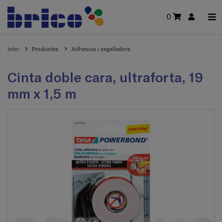
0
Inici
Productes
Adhesius i segelladors
Cinta doble cara, ultraforta, 19
mm x 1,5 m