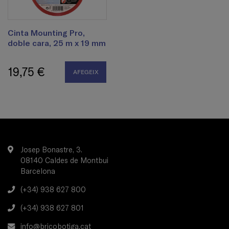
Cinta Mounting Pro,
doble cara, 25 m x 19 mm
19,75 €
AFEGEIX
Josep Bonastre, 3.
08140 Caldes de Montbui
Barcelona
(+34) 938 627 800
(+34) 938 627 801
info@bricobotiga.cat