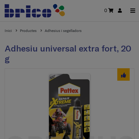
0
Inici
Productes
Adhesius i segelladors
Adhesiu universal extra fort, 20
g