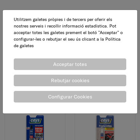
Utilitzem galetes pròpies i de tercers per oferir els
nostres serveis i recollir informació estadística. Pot
acceptar totes les galetes prement el botó ”Acceptar” o
configurar-les o rebutjar el seu ús clicant a la
Política
de galetes
Adhesiu PVC, tub, 125 g
Adhesiu universal extra
Acceptar totes
fort, 8 g
8,95 €
Rebutjar cookies
AFEGEIX
7,95 €
AFEGEIX
Configurar Cookies