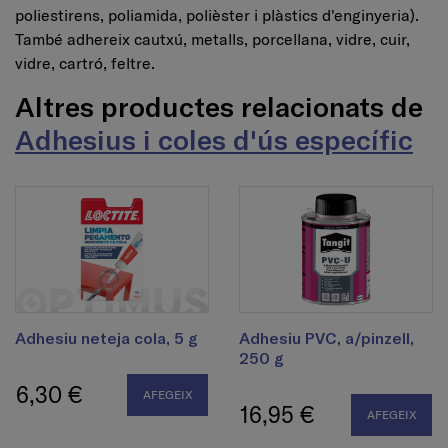
poliestirens, poliamida, polièster i plàstics d'enginyeria).
També adhereix cautxú, metalls, porcellana, vidre, cuir,
vidre, cartró, feltre.
Altres productes relacionats de
Adhesius i coles d'ús específic
Adhesiu neteja cola, 5 g
Adhesiu PVC, a/pinzell,
250 g
6,30 €
AFEGEIX
16,95 €
AFEGEIX