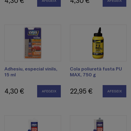
4,30 €
4,30 €
AFEGEIX
AFEGEIX
Adhesiu, especial vinils,
Cola poliuretà fusta PU
15 ml
MAX, 750 g
4,30 €
22,95 €
AFEGEIX
AFEGEIX