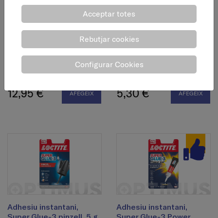
Acceptar totes
Rebutjar cookies
Adhesiu instantani
Adhesiu instantani,
precisió, Super Glue-3
Super Glue-3 ORIGINAL,
Configurar Cookies
XXL, 20 g
3 g
12,95 €
5,30 €
AFEGEIX
AFEGEIX
Adhesiu instantani,
Adhesiu instantani,
Super Glue-3 pinzell, 5 g
Super Glue-3 Power