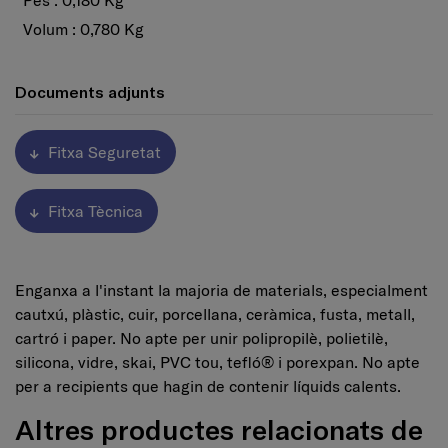
Pes : 0,180 Kg
Volum : 0,780 Kg
Documents adjunts
Fitxa Seguretat
Fitxa Tècnica
Enganxa a l'instant la majoria de materials, especialment
cautxú, plàstic, cuir, porcellana, ceràmica, fusta, metall,
cartró i paper. No apte per unir polipropilè, polietilè,
silicona, vidre, skai, PVC tou, tefló® i porexpan. No apte
per a recipients que hagin de contenir líquids calents.
Altres productes relacionats de