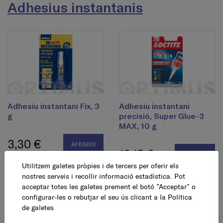
Adhesius instantanis
Adhesiu instantani Fix, 3
Adhesiu instantani
g
precisió, Super Glue-3
MAX, 10 g
3,30 €
AFEGEIX
13,15 €
AFEGEIX
Utilitzem galetes pròpies i de tercers per oferir els
nostres serveis i recollir informació estadística. Pot
acceptar totes les galetes prement el botó ”Acceptar” o
configurar-les o rebutjar el seu ús clicant a la
Política
de galetes