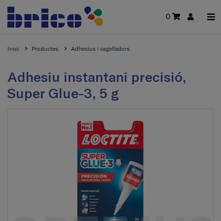
0
Inici
Productes
Adhesius i segelladors
Adhesiu instantani precisió,
Super Glue-3, 5 g