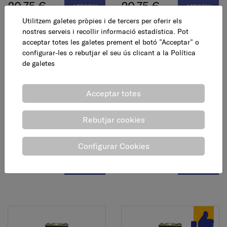
20,75 €
20,75 €
AFEGEIX
AFEGEIX
Utilitzem galetes pròpies i de tercers per oferir els
nostres serveis i recollir informació estadística. Pot
acceptar totes les galetes prement el botó ”Acceptar” o
configurar-les o rebutjar el seu ús clicant a la
Política
de galetes
Acceptar totes
Rebutjar cookies
Pintura Chalky pedra,
Protector fusta corcs
750 ml
Plus, 5 l
Configurar Cookies
20,75 €
80,83 €
AFEGEIX
AFEGEIX