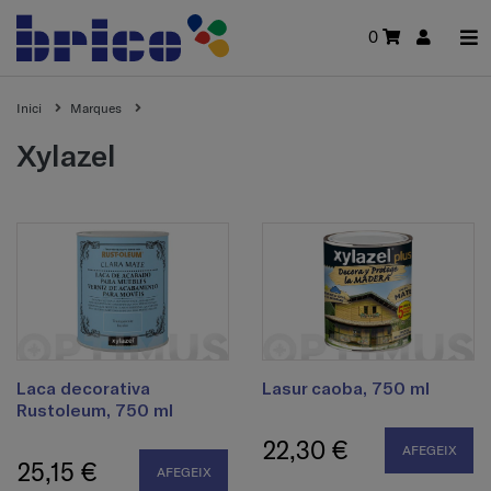
0
Inici
Marques
xylazel
Laca decorativa
Lasur caoba, 750 ml
Rustoleum, 750 ml
22,30 €
AFEGEIX
25,15 €
AFEGEIX