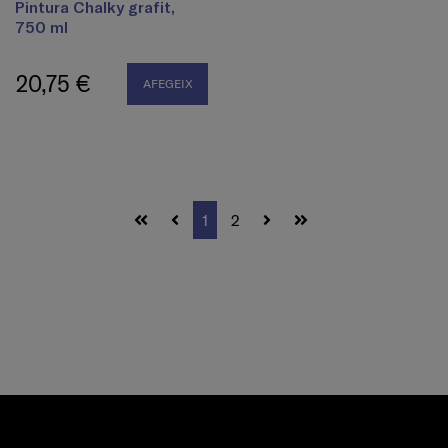
Pintura Chalky grafit,
750 ml
20,75 €
AFEGEIX
1
2