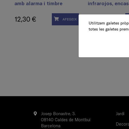
amb alarma i timbre
infrarojos, encas
12,30 €
13,95 €
AFEGEIX
Utilitzem galetes pròpi
totes les galetes prem
Josep Bonastre, 3.
Jardí
08140 Caldes de Montbui
Decorac
Barcelona