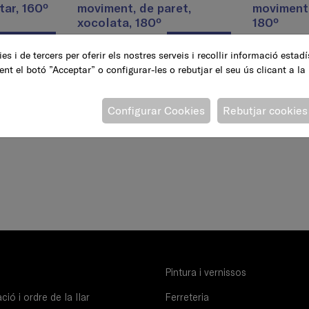
tar, 160º
moviment, de paret,
moviment,
xocolata, 180º
180º
12,60 €
12,60 €
AFEGEIX
AFEGEIX
es i de tercers per oferir els nostres serveis i recollir informació estad
ent el botó ”Acceptar” o configurar-les o rebutjar el seu ús clicant a la
Configurar Cookies
Rebutjar cookies
Pintura i vernissos
ió i ordre de la llar
Ferreteria