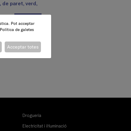
 de paret, verd,
AFEGEIX
ística. Pot acceptar
Política de galetes
Acceptar totes
Drogueria
Electricitat i il·luminació