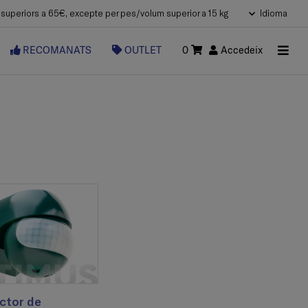
uperiors a 65€, excepte per pes/volum superior a 15 kg
Idioma
RECOMANATS
OUTLET
0
Accedeix
ctor de