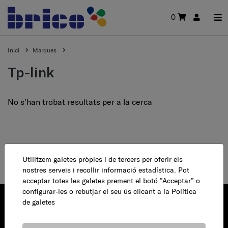
0
Inici
Marques
tp-link
No s'han trobat resultats per a la cerca
Utilitzem galetes pròpies i de tercers per oferir els
nostres serveis i recollir informació estadística. Pot
acceptar totes les galetes prement el botó ”Acceptar” o
configurar-les o rebutjar el seu ús clicant a la
Política
de galetes
Josep Bonastre, 3.
08140 Caldes de Montbui