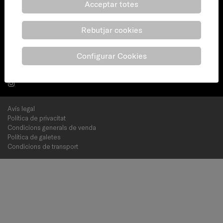
Acceptar totes
Barcelona
(+34) 938 627 800
Rebutjar cookies
(+34) 938 627 801
Configurar Cookies
info@bricobotiga.cat
Avís legal
Política de privacitat
Condicions generals de venda
Política de galetes
Condicions de transport