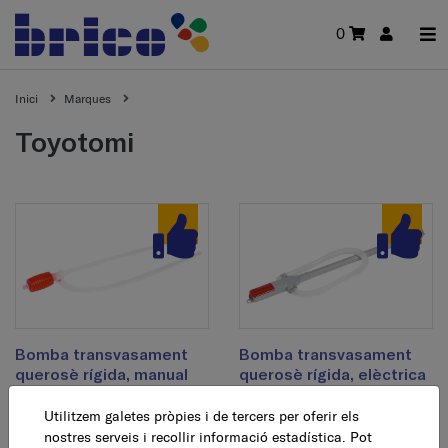
0
Inici
Marques
toyotomi
Bomba transvasament
Bomba transvasament
querosè rígida, manual
querosè rígida, elèctrica
Utilitzem galetes pròpies i de tercers per oferir els
6,99 €
17,99 €
AFEGEIX
AFEGEIX
nostres serveis i recollir informació estadística. Pot