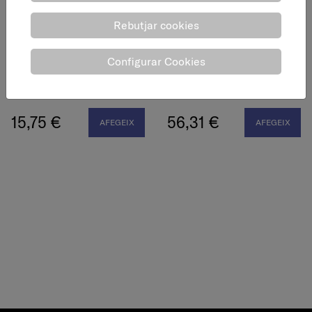
Rebutjar cookies
Configurar Cookies
Broca esglaonada, HSS,
Broca esglaonada, HSS,
Ø4 - 12 mm
Ø6 - 37 mm
15,75 €
56,31 €
AFEGEIX
AFEGEIX