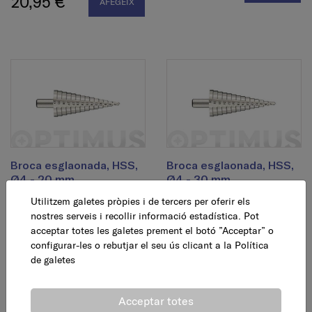
20,95 €
AFEGEIX
Broca esglaonada, HSS,
Broca esglaonada, HSS,
Ø4 - 20 mm
Ø4 - 30 mm
Utilitzem galetes pròpies i de tercers per oferir els
23,95 €
42,44 €
nostres serveis i recollir informació estadística. Pot
AFEGEIX
AFEGEIX
acceptar totes les galetes prement el botó ”Acceptar” o
configurar-les o rebutjar el seu ús clicant a la
Política
de galetes
Acceptar totes