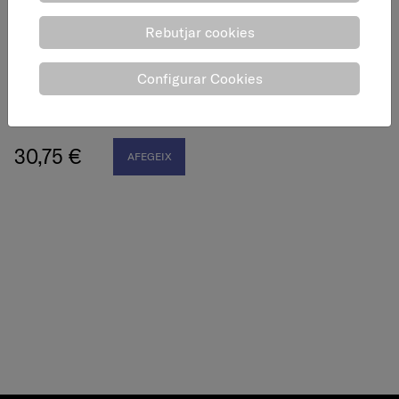
Rebutjar cookies
Kit arnès anticaigudes +
Configurar Cookies
absorvidor + 4
mosquetons
30,75 €
AFEGEIX