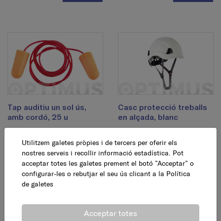
Tap auditiu un sol ús,
Casc protecció treballs
amb cordó, 25 u
en alçada, blanc
Utilitzem galetes pròpies i de tercers per oferir els
8,75 €
27,75 €
AFEGEIX
AFEGEIX
nostres serveis i recollir informació estadística. Pot
acceptar totes les galetes prement el botó ”Acceptar” o
configurar-les o rebutjar el seu ús clicant a la
Política
de galetes
Acceptar totes