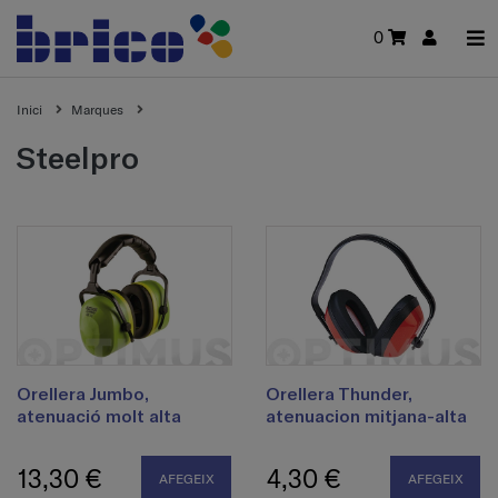
0
Inici
Marques
steelpro
Orellera Jumbo,
Orellera Thunder,
atenuació molt alta
atenuacion mitjana-alta
13,30 €
4,30 €
AFEGEIX
AFEGEIX