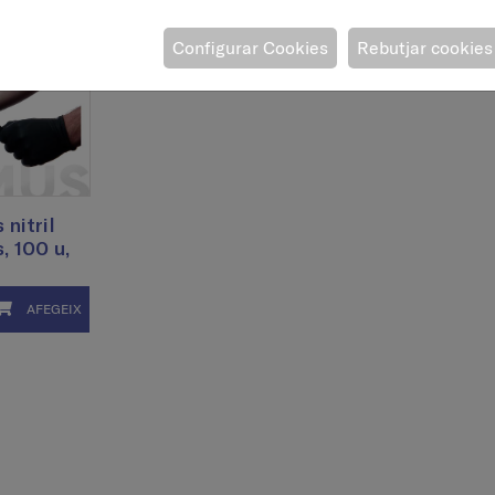
Configurar Cookies
Rebutjar cookies
 nitril
, 100 u,
AFEGEIX