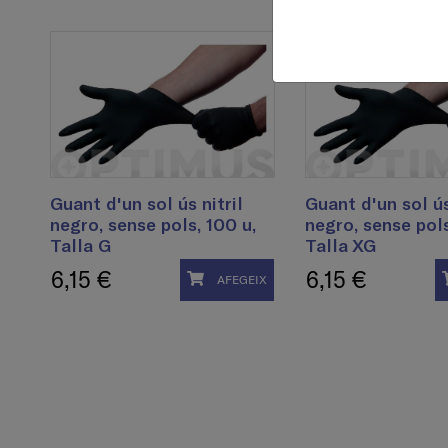
Guant d'un sol ús nitril
Guant d'un sol ús
negro, sense pols, 100 u,
negro, sense pols
Talla G
Talla XG
6,15 €
6,15 €
AFEGEIX