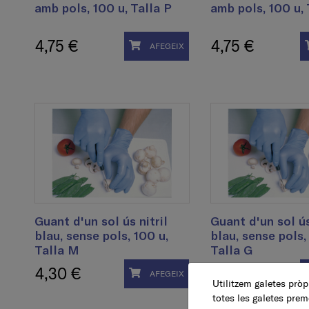
amb pols, 100 u, Talla P
amb pols, 100 u,
4,75 €
4,75 €
AFEGEIX
Guant d'un sol ús nitril
Guant d'un sol ús
blau, sense pols, 100 u,
blau, sense pols,
Talla M
Talla G
4,30 €
4,30 €
AFEGEIX
Utilitzem galetes pròpi
totes les galetes prem