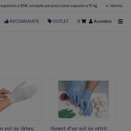
uperiors a 65€, excepte per pes/volum superior a 15 kg
Idioma
RECOMANATS
OUTLET
0
Accedeix
n sol ús làtex,
Guant d'un sol ús nitril