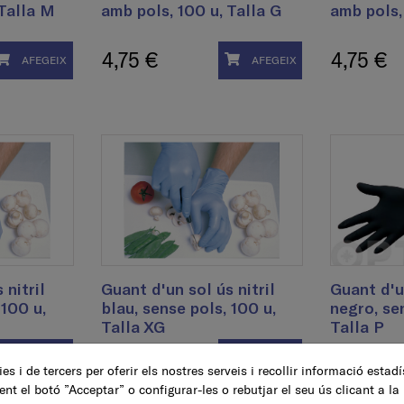
 Talla M
amb pols, 100 u, Talla G
amb pols,
4,75 €
4,75 €
AFEGEIX
AFEGEIX
 nitril
Guant d'un sol ús nitril
Guant d'un
 100 u,
blau, sense pols, 100 u,
negro, se
Talla XG
Talla P
4,30 €
6,15 €
AFEGEIX
AFEGEIX
es i de tercers per oferir els nostres serveis i recollir informació estad
ent el botó ”Acceptar” o configurar-les o rebutjar el seu ús clicant a la