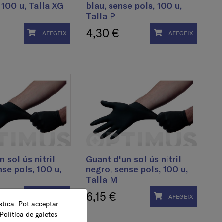
 100 u, Talla XG
blau, sense pols, 100 u,
Talla P
4,30 €
AFEGEIX
AFEGEIX
 sol ús nitril
Guant d'un sol ús nitril
nse pols, 100 u,
negro, sense pols, 100 u,
Talla M
6,15 €
AFEGEIX
AFEGEIX
ística. Pot acceptar
Política de galetes