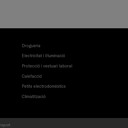
Drogueria
Electricitat i il·luminació
Protecció i vestuari laboral
Calefacció
Petits electrodomèstics
Climatització
nsport