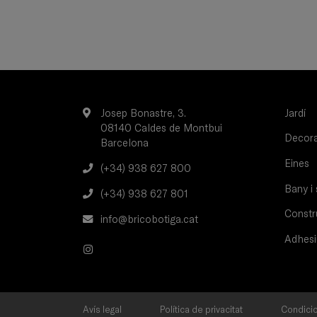
Josep Bonastre, 3.
Jardí
08140 Caldes de Montbui
Decorac
Barcelona
Eines
(+34) 938 627 800
Bany i 
(+34) 938 627 801
Constru
info@bricobotiga.cat
Adhesi
Avís legal
Política de privacitat
Condicio