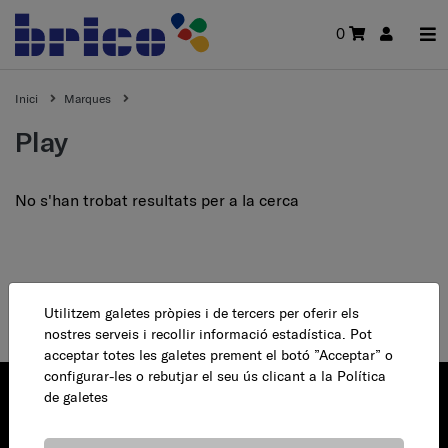
0
Inici
Marques
play
No s'han trobat resultats per a la cerca
Utilitzem galetes pròpies i de tercers per oferir els
nostres serveis i recollir informació estadística. Pot
acceptar totes les galetes prement el botó ”Acceptar” o
configurar-les o rebutjar el seu ús clicant a la
Política
de galetes
Josep Bonastre, 3.
08140 Caldes de Montbui