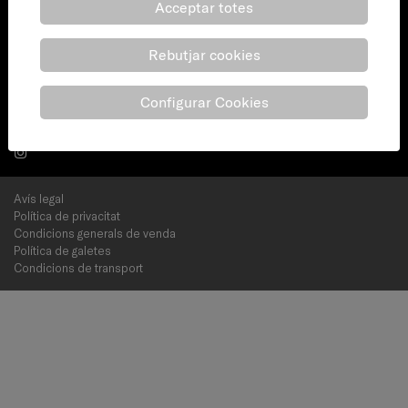
Acceptar totes
Barcelona
(+34) 938 627 800
Rebutjar cookies
(+34) 938 627 801
Configurar Cookies
info@bricobotiga.cat
Avís legal
Política de privacitat
Condicions generals de venda
Política de galetes
Condicions de transport