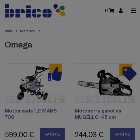
0
Inici
Marques
omega
Motoaixada 'LE MANS
Motoserra gasolina
700'
MUGELLO, 45 cm
599,00 €
244,03 €
AFEGEIX
AFEGEIX