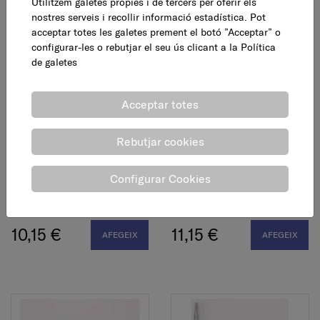
Utilitzem galetes pròpies i de tercers per oferir els
7,95 €
3,95 €
AFEGEIX
AFEGEIX
nostres serveis i recollir informació estadística. Pot
acceptar totes les galetes prement el botó ”Acceptar” o
configurar-les o rebutjar el seu ús clicant a la
Política
de galetes
Acceptar totes
Rebutjar cookies
Configurar Cookies
Ganxo universal paret
Ganxo universal paret
folrat, 160 mm
folrat, 210 mm
10,15 €
11,15 €
AFEGEIX
AFEGEIX