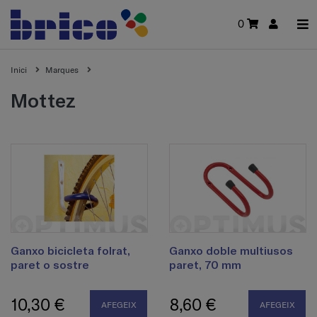
0
Inici
Marques
mottez
Ganxo bicicleta folrat,
Ganxo doble multiusos
paret o sostre
paret, 70 mm
10,30 €
8,60 €
AFEGEIX
AFEGEIX