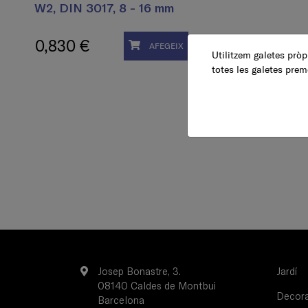
W2, DIN 3017, 8 - 16 mm
0,830 €
AFEGEIX
Utilitzem galetes pròpi
totes les galetes prem
Josep Bonastre, 3.
Jardí
08140 Caldes de Montbui
Decorac
Barcelona