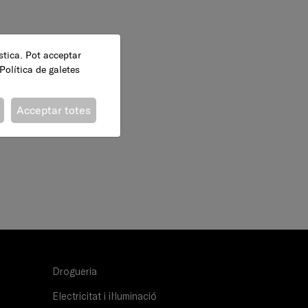
ística. Pot acceptar
Política de galetes
Acceptar totes
Drogueria
Electricitat i il·luminació