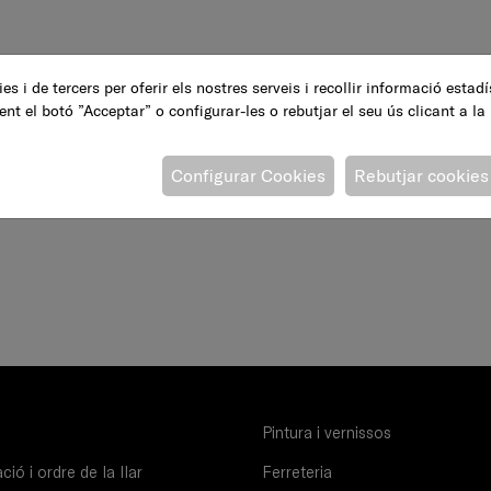
es i de tercers per oferir els nostres serveis i recollir informació estad
ent el botó ”Acceptar” o configurar-les o rebutjar el seu ús clicant a la
Configurar Cookies
Rebutjar cookies
Pintura i vernissos
ió i ordre de la llar
Ferreteria