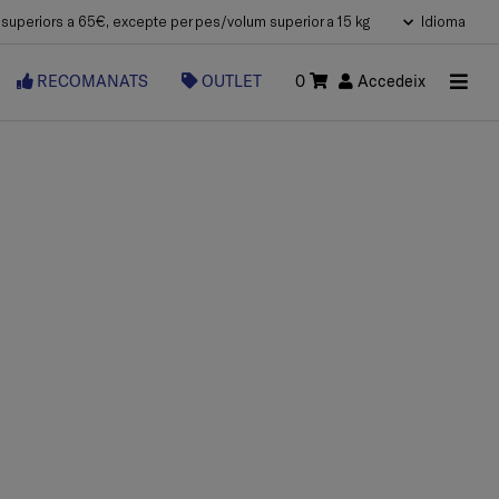
uperiors a 65€, excepte per pes/volum superior a 15 kg
Idioma
RECOMANATS
OUTLET
0
Accedeix