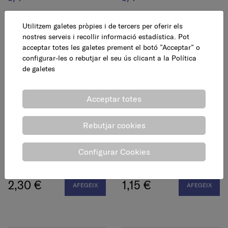
1,95 €
1,95 €
Utilitzem galetes pròpies i de tercers per oferir els
AFEGEIX
AFEGEIX
nostres serveis i recollir informació estadística. Pot
acceptar totes les galetes prement el botó ”Acceptar” o
configurar-les o rebutjar el seu ús clicant a la
Política
de galetes
Acceptar totes
Rebutjar cookies
Enllaç recte 243GCu, 15-
Enllaç recte 243GCu, 18-
Configurar Cookies
3/4"
1/2"
2,30 €
1,15 €
AFEGEIX
AFEGEIX