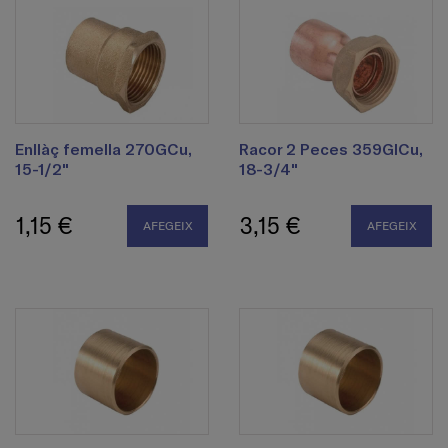
Enllàç femella 270GCu,
Racor 2 Peces 359GlCu,
15-1/2"
18-3/4"
1,15 €
3,15 €
AFEGEIX
AFEGEIX