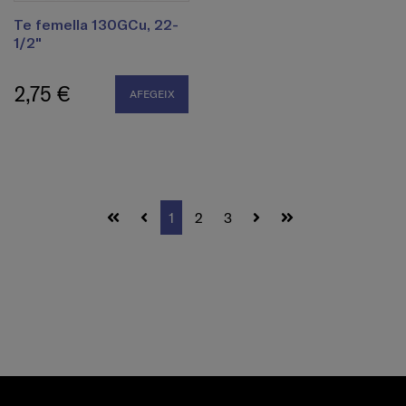
Te femella 130GCu, 22-
1/2"
2,75 €
AFEGEIX
1
2
3