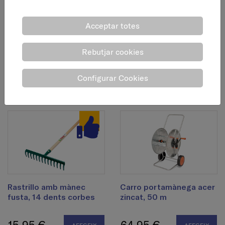
Escombra polipropilè,
Rastrillo amb mànec
Acceptar totes
amb mànec fusta, 20
fusta, 12 dents corbes
dents
Rebutjar cookies
13,95 €
AFEGEIX
11,95 €
AFEGEIX
Configurar Cookies
Rastrillo amb mànec
Carro portamànega acer
fusta, 14 dents corbes
zincat, 50 m