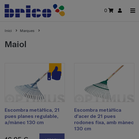
0
Inici
Marques
maiol
Escombra metàl·lica, 21
Escombra metàl·lica
pues planes regulable,
d'acer de 21 pues
a/mànec 130 cm
rodones fixa, amb mànec
130 cm