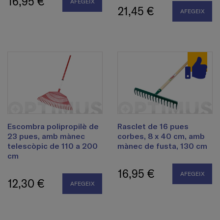
16,95 €
AFEGEIX
21,45 €
AFEGEIX
Escombra polipropilè de
Rasclet de 16 pues
23 pues, amb mànec
corbes, 8 x 40 cm, amb
telescòpic de 110 a 200
mànec de fusta, 130 cm
cm
16,95 €
AFEGEIX
12,30 €
AFEGEIX