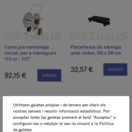
Carro portamànega
Plataforma de càrrega
zincat, per a mànegues
amb rodes, 58 x 38 cm
110 m - 1/2"
32,57 €
AFEGEIX
92,15 €
AFEGEIX
Utilitzem galetes pròpies i de tercers per oferir els
nostres serveis i recollir informació estadística. Pot
acceptar totes les galetes prement el botó ”Acceptar” o
configurar-les o rebutjar el seu ús clicant a la
Política
de galetes