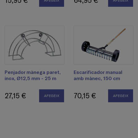
15,95 €
64,95 €
AFEGEIX
AFEGEIX
Penjador mànega paret,
Escarificador manual
inox, Ø12,5 mm - 25 m
amb mànec, 150 cm
27,15 €
70,15 €
AFEGEIX
AFEGEIX