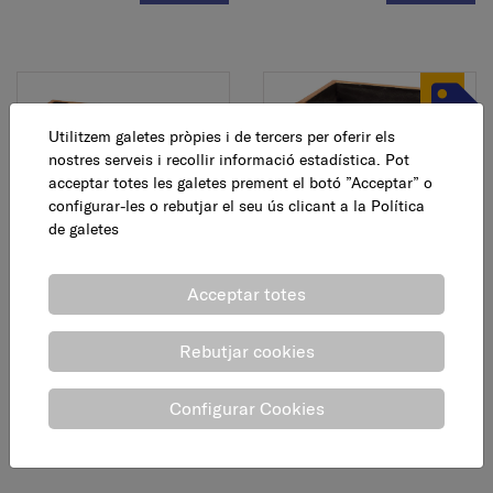
Utilitzem galetes pròpies i de tercers per oferir els
nostres serveis i recollir informació estadística. Pot
acceptar totes les galetes prement el botó ”Acceptar” o
configurar-les o rebutjar el seu ús clicant a la
Política
de galetes
Jardinera pintada City, 75
Jardinera Eva, 40 x 30 x
x 25 x 21 cm
30 cm
Acceptar totes
74,74 €
52,15 €
AFEGEIX
AFEGEIX
Rebutjar cookies
Configurar Cookies