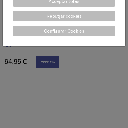
Acceptar totes
Rebutjar cookies
Configurar Cookies
Tapa vidre barbacoa
sobretaula Classic, Ø34
cm
64,95 €
AFEGEIX