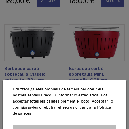
189,00 €
189,00 €
AFEGEIX
AFEGEIX
Barbacoa carbó
Barbacoa carbó
sobretaula Classic,
sobretaula Mini,
antracita, Ø34 cm
vermella, Ø28 cm
Utilitzem galetes pròpies i de tercers per oferir els
189,00 €
138,95 €
nostres serveis i recollir informació estadística. Pot
AFEGEIX
AFEGEIX
acceptar totes les galetes prement el botó ”Acceptar” o
configurar-les o rebutjar el seu ús clicant a la
Política
de galetes