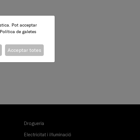
ística. Pot acceptar
Política de galetes
Acceptar totes
Drogueria
Electricitat i il·luminació