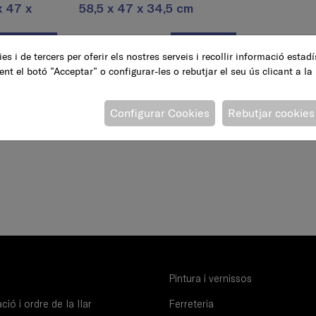
x 47 x
58,5 x 47 x 34,5 cm
49,95 €
AFEGEIX
AFEGEIX
es i de tercers per oferir els nostres serveis i recollir informació estad
ent el botó ”Acceptar” o configurar-les o rebutjar el seu ús clicant a la
Configurar Cookies
Rebutjar cookies
Pintura i vernissos
ió i ordre de la llar
Ferreteria