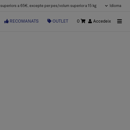
uperiors a 65€, excepte per pes/volum superior a 15 kg
Idioma
RECOMANATS
OUTLET
0
Accedeix