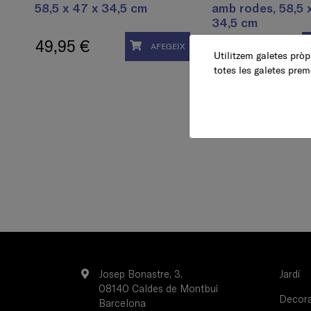
58,5 x 47 x 34,5 cm
amb rodes, 58,5 
34,5 cm
49,95 €
79,95 €
AFEGEIX
Utilitzem galetes pròpi
totes les galetes prem
Josep Bonastre, 3.
Jardí
08140 Caldes de Montbui
Decorac
Barcelona