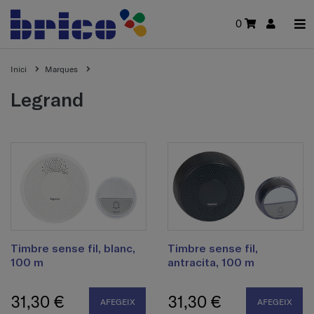
0
Inici
Marques
legrand
Timbre sense fil, blanc,
Timbre sense fil,
100 m
antracita, 100 m
31,30 €
31,30 €
AFEGEIX
AFEGEIX