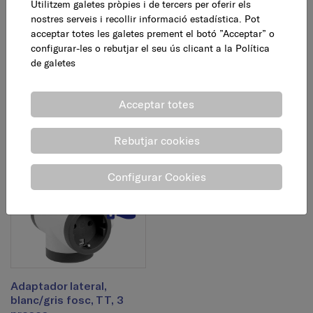
Utilitzem galetes pròpies i de tercers per oferir els
nostres serveis i recollir informació estadística. Pot
acceptar totes les galetes prement el botó ”Acceptar” o
configurar-les o rebutjar el seu ús clicant a la
Política
Adaptador frontal,
Adaptador frontal,
de galetes
blanc/gris, TT, 3 preses
negre/gris fosc, TT, 2
tomas
Acceptar totes
5,75 €
AFEGEIX
4,95 €
AFEGEIX
Rebutjar cookies
Configurar Cookies
Adaptador lateral,
blanc/gris fosc, TT, 3