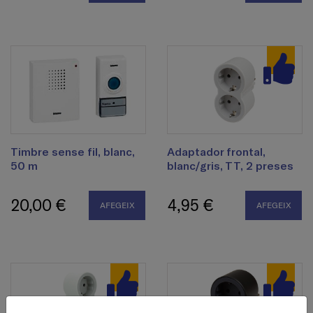
Timbre sense fil, blanc,
Adaptador frontal,
50 m
blanc/gris, TT, 2 preses
20,00 €
4,95 €
AFEGEIX
AFEGEIX