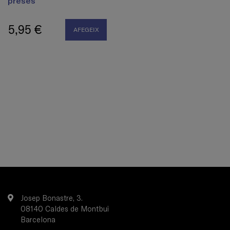
preses
5,95 €
AFEGEIX
Josep Bonastre, 3.
08140 Caldes de Montbui
Barcelona