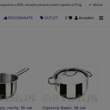
uperiors a 65€, excepte per pes/volum superior a 15 kg
Idioma
RECOMANATS
OUTLET
0
Accedeix
ic, recte, 16 cm
Cassola Basic, 16 cm