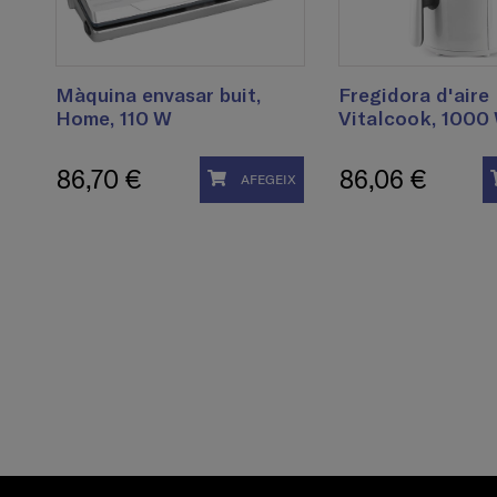
Màquina envasar buit,
Fregidora d'aire
Home, 110 W
Vitalcook, 1000 
86,70 €
86,06 €
AFEGEIX