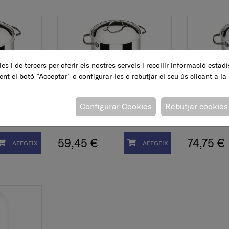
es i de tercers per oferir els nostres serveis i recollir informació estad
ent el botó ”Acceptar” o configurar-les o rebutjar el seu ús clicant a la
, 28 cm
Olla Basic, recta, extra
Olla Basic
Configurar Cookies
Rebutjar cookies
alta, 24 cm
alta, 28 
59,45 €
74,75 €
AFEGEIX
AFEGEIX