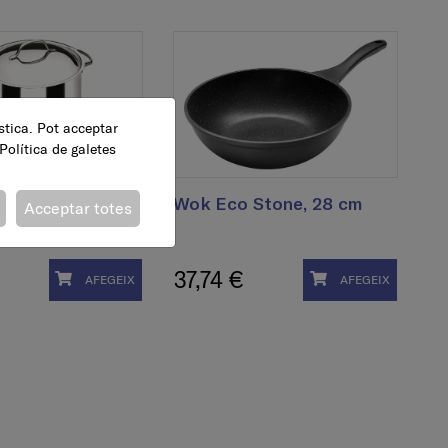
ística. Pot acceptar
Política de galetes
, recta, extra
Wok Eco Stone, 28 cm
Acceptar totes
cm
37,74 €
AFEGEIX
AFEGEIX