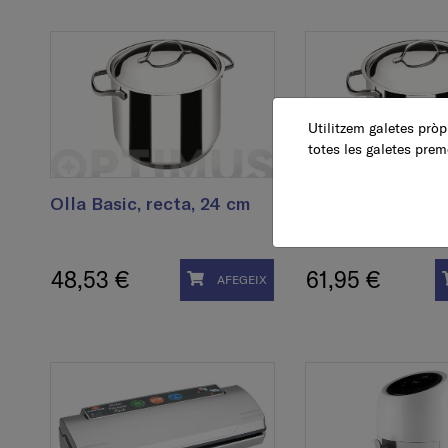
Utilitzem galetes pròpi
totes les galetes prem
Olla Basic, recta, 24 cm
Olla Basic, recta
48,53 €
61,95 €
AFEGEIX