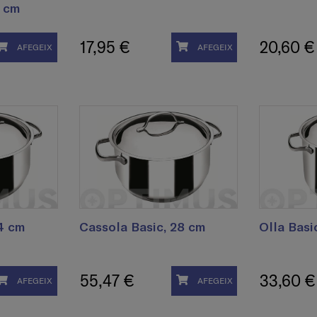
8 cm
17,95 €
20,60 €
AFEGEIX
AFEGEIX
4 cm
Cassola Basic, 28 cm
Olla Basi
55,47 €
33,60 €
AFEGEIX
AFEGEIX