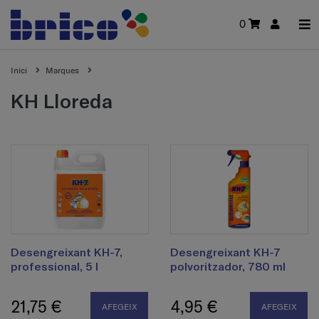
0
Inici
Marques
KH Lloreda
Desengreixant KH-7,
Desengreixant KH-7
professional, 5 l
polvoritzador, 780 ml
21,75 €
4,95 €
AFEGEIX
AFEGEIX