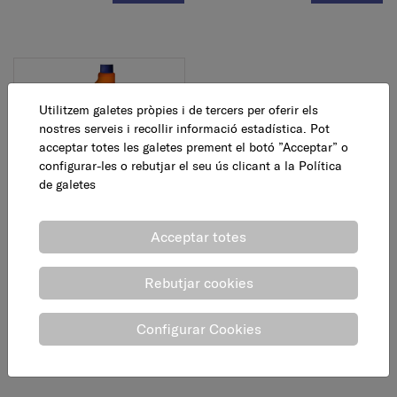
Utilitzem galetes pròpies i de tercers per oferir els
nostres serveis i recollir informació estadística. Pot
acceptar totes les galetes prement el botó ”Acceptar” o
configurar-les o rebutjar el seu ús clicant a la
Política
de galetes
Desengreixant KH-7
recanvi, 780 ml
Acceptar totes
3,95 €
AFEGEIX
Rebutjar cookies
Configurar Cookies