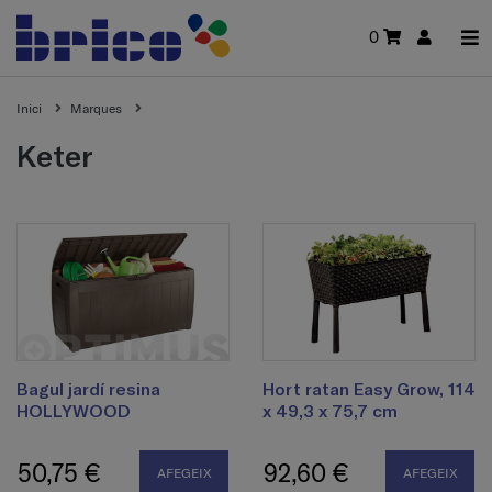
0
Inici
Marques
keter
Bagul jardí resina
Hort ratan Easy Grow, 114
HOLLYWOOD
x 49,3 x 75,7 cm
50,75 €
92,60 €
AFEGEIX
AFEGEIX