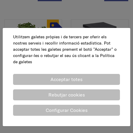
Utilitzem galetes pròpies i de tercers per oferir els
nostres serveis i recollir informació estadística. Pot
acceptar totes les galetes prement el botó ”Acceptar” o
configurar-les o rebutjar el seu ús clicant a la
Política
de galetes
Test apilable Ivy, triple
Tauleta termo resina
rotang Ice-cube, 42 x 42
Acceptar totes
11,95 €
AFEGEIX
66,00 €
AFEGEIX
Rebutjar cookies
Configurar Cookies