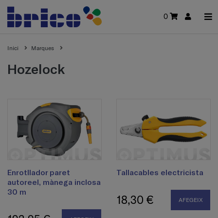
0
Inici
Marques
hozelock
Enrotllador paret
Tallacables electricista
autoreel, mànega inclosa
30 m
18,30 €
AFEGEIX