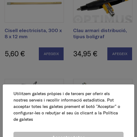
Cisell electricista, 300 x
Clau armari distribució,
8 x 12 mm
tipus boligraf
5,60 €
34,95 €
AFEGEIX
AFEGEIX
Utilitzem galetes pròpies i de tercers per oferir els
nostres serveis i recollir informació estadística. Pot
acceptar totes les galetes prement el botó ”Acceptar” o
configurar-les o rebutjar el seu ús clicant a la
Política
de galetes
Clau armari distribucio i
Clau armari distribucio i
cabines de serveis
cabines de serveis