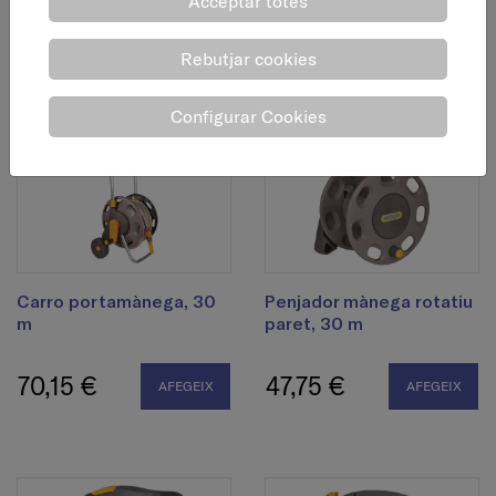
Acceptar totes
23,95 €
42,15 €
AFEGEIX
AFEGEIX
Rebutjar cookies
Configurar Cookies
Carro portamànega, 30
Penjador mànega rotatiu
m
paret, 30 m
70,15 €
47,75 €
AFEGEIX
AFEGEIX