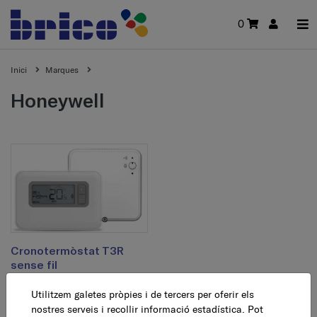
0
Inici
Marques
honeywell
Cronotermòstat T3R
sense fil
Utilitzem galetes pròpies i de tercers per oferir els
204,49 €
AFEGEIX
nostres serveis i recollir informació estadística. Pot