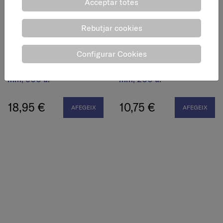
Acceptar totes
Rebutjar cookies
Configurar Cookies
Cargol pavonat allen
Cargol pavonat allen
DIN-912, acer 8.8, 6 x 16
DIN-912, acer 8.8, 6 x 30
mm, 500 u.
mm, 200 u.
18,95 €
10,75 €
AFEGEIX
AFEGEIX