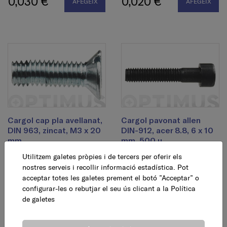
0,030 €
0,020 €
AFEGEIX
AFEGEIX
Cargol cap pla avellanat,
Cargol pavonat allen
DIN 963, zincat, M3 x 20
DIN-912, acer 8.8, 6 x 10
mm
mm, 500 u.
Utilitzem galetes pròpies i de tercers per oferir els
0,030 €
17,95 €
nostres serveis i recollir informació estadística. Pot
AFEGEIX
AFEGEIX
acceptar totes les galetes prement el botó ”Acceptar” o
configurar-les o rebutjar el seu ús clicant a la
Política
de galetes