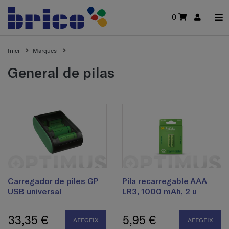
0
Inici
Marques
general de pilas
Carregador de piles GP
Pila recarregable AAA
USB universal
LR3, 1000 mAh, 2 u
33,35 €
5,95 €
AFEGEIX
AFEGEIX