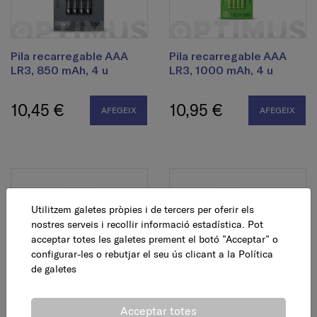
Pila recarregable AAA
Pila recarregable AAA
LR3, 850 mAh, 4 u
LR3, 1000 mAh, 4 u
10,45 €
10,95 €
AFEGEIX
AFEGEIX
Utilitzem galetes pròpies i de tercers per oferir els
nostres serveis i recollir informació estadística. Pot
acceptar totes les galetes prement el botó ”Acceptar” o
configurar-les o rebutjar el seu ús clicant a la
Política
de galetes
Pila recarregable AAA
Pila recarregable AA LR6,
LR3, 650 mAh, 4 u
1300 mAh, 4 u
Acceptar totes