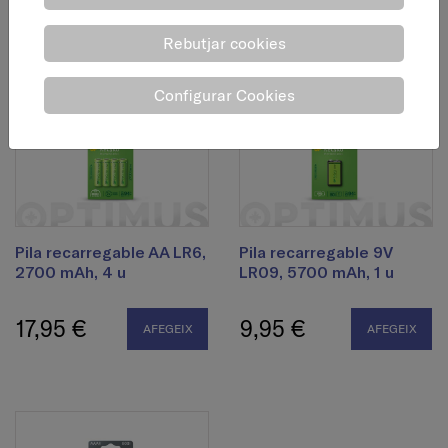
6,95 €
9,95 €
AFEGEIX
AFEGEIX
Rebutjar cookies
Configurar Cookies
Pila recarregable AA LR6,
Pila recarregable 9V
2700 mAh, 4 u
LR09, 5700 mAh, 1 u
17,95 €
9,95 €
AFEGEIX
AFEGEIX