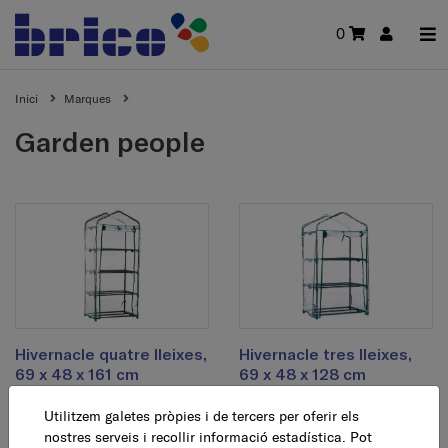
0
Inici
Marques
garden people
Hivernacle quatre lleixes,
Hivernacle tres lleixes,
69 x 48 x 161 cm
69 x 48 x 128 cm
Utilitzem galetes pròpies i de tercers per oferir els
36,95 €
33,95 €
AFEGEIX
AFEGEIX
nostres serveis i recollir informació estadística. Pot