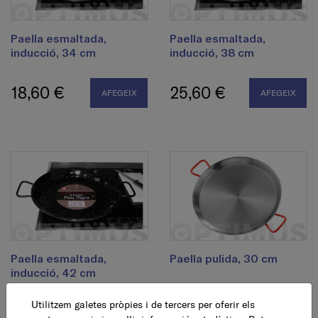
Paella esmaltada,
Paella esmaltada,
inducció, 34 cm
inducció, 38 cm
18,60 €
25,60 €
AFEGEIX
AFEGEIX
Paella esmaltada,
Paella pulida, 30 cm
inducció, 42 cm
5,95 €
AFEGEIX
Utilitzem galetes pròpies i de tercers per oferir els
32,27 €
AFEGEIX