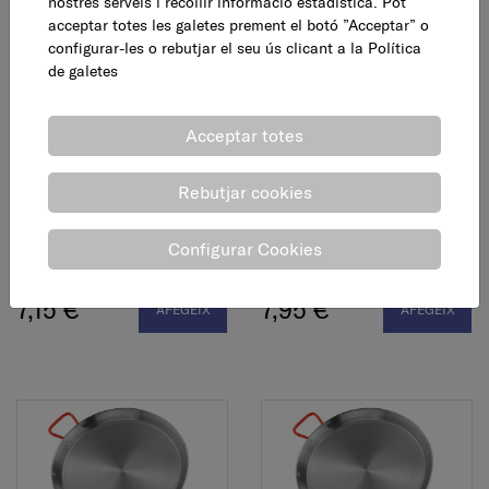
nostres serveis i recollir informació estadística. Pot
acceptar totes les galetes prement el botó ”Acceptar” o
configurar-les o rebutjar el seu ús clicant a la
Política
de galetes
Acceptar totes
Rebutjar cookies
Paella pulida, 34 cm
Paella pulida, 38 cm
Configurar Cookies
7,15 €
7,95 €
AFEGEIX
AFEGEIX