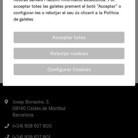
34,95 €
AFEGEIX
acceptar totes les galetes prement el botó ”Acceptar” o
configurar-les o rebutjar el seu ús clicant a la
Política
de galetes
Acceptar totes
Rebutjar cookies
Configurar Cookies
Josep Bonastre, 3.
08140 Caldes de Montbui
Barcelona
(+34) 938 627 800
(+34) 938 627 801