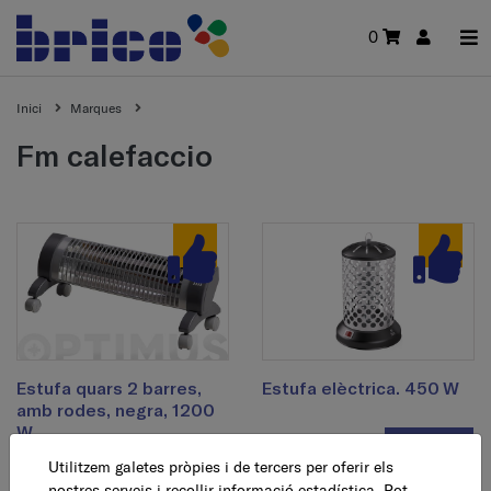
0
Inici
Marques
fm calefaccio
Estufa quars 2 barres,
Estufa elèctrica. 450 W
amb rodes, negra, 1200
W
26,95 €
AFEGEIX
Utilitzem galetes pròpies i de tercers per oferir els
nostres serveis i recollir informació estadística. Pot