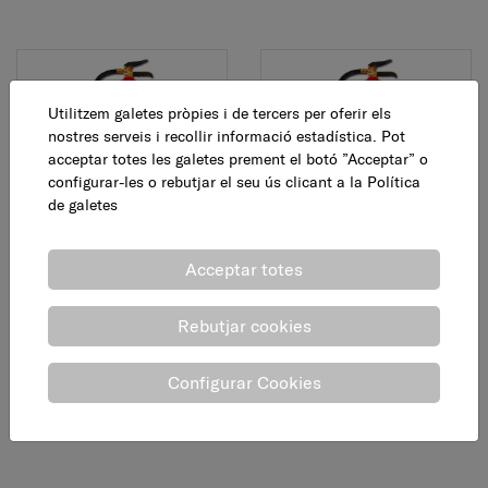
Utilitzem galetes pròpies i de tercers per oferir els
nostres serveis i recollir informació estadística. Pot
acceptar totes les galetes prement el botó ”Acceptar” o
configurar-les o rebutjar el seu ús clicant a la
Política
de galetes
Extintor pols ABC, 3 kg
Extintor pols ABC, 1 kg
Acceptar totes
34,95 €
24,95 €
AFEGEIX
AFEGEIX
Rebutjar cookies
Configurar Cookies