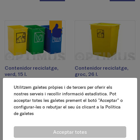
Contenidor reciclatge,
Contenidor reciclatge,
verd, 15 l.
groc, 26 l.
Utilitzem galetes pròpies i de tercers per oferir els
11,95 €
16,75 €
AFEGEIX
AFEGEIX
nostres serveis i recollir informació estadística. Pot
acceptar totes les galetes prement el botó ”Acceptar” o
configurar-les o rebutjar el seu ús clicant a la
Política
de galetes
Acceptar totes