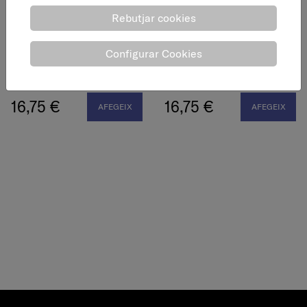
Rebutjar cookies
Configurar Cookies
Contenidor reciclatge,
Contenidor reciclatge,
blau, 26 l.
verd, 26 l.
16,75 €
16,75 €
AFEGEIX
AFEGEIX