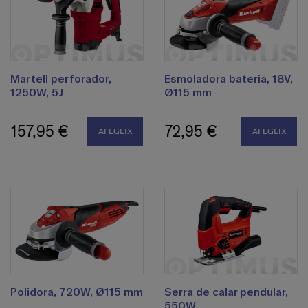
Martell perforador,
Esmoladora bateria, 18V,
1250W, 5J
Ø115 mm
157,95 €
72,95 €
AFEGEIX
AFEGEIX
Polidora, 720W, Ø115 mm
Serra de calar pendular,
550W