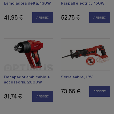
Esmoladora delta, 130W
Raspall elèctric, 750W
41,95 €
52,75 €
AFEGEIX
AFEGEIX
Decapador amb cable +
Serra sabre, 18V
accessoris, 2000W
73,55 €
AFEGEIX
31,74 €
AFEGEIX