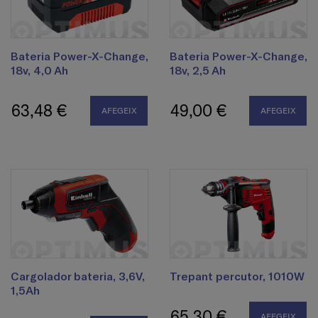
Bateria Power-X-Change,
Bateria Power-X-Change,
18v, 4,0 Ah
18v, 2,5 Ah
63,48 €
49,00 €
AFEGEIX
AFEGEIX
Cargolador bateria, 3,6V,
Trepant percutor, 1010W
1,5Ah
65,30 €
AFEGEIX