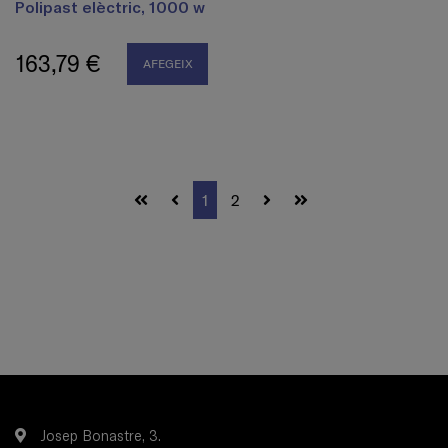
Polipast elèctric, 1000 w
163,79 €
AFEGEIX
1
2
Josep Bonastre, 3.