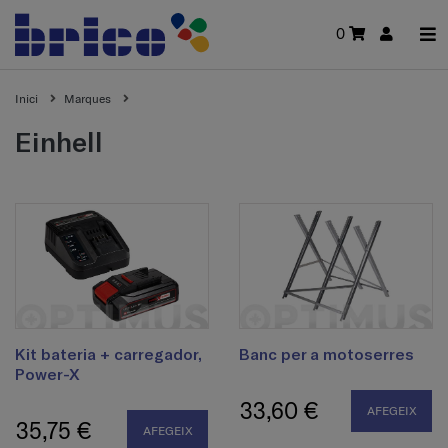
0
Inici
Marques
einhell
Kit bateria + carregador,
Banc per a motoserres
Power-X
33,60 €
AFEGEIX
35,75 €
AFEGEIX