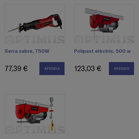
Serra sabre, 750W
Polipast elèctric, 500 w
77,39 €
123,03 €
AFEGEIX
AFEGEIX