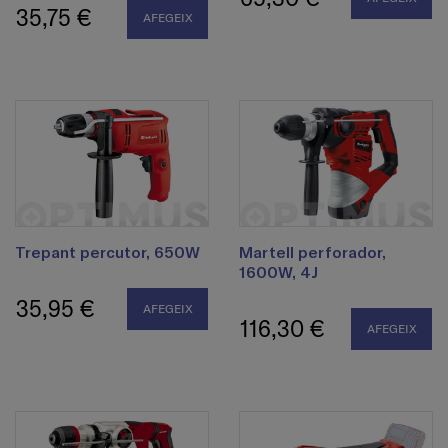
35,75 €
AFEGEIX
Trepant percutor, 650W
Martell perforador,
1600W, 4J
35,95 €
AFEGEIX
116,30 €
AFEGEIX