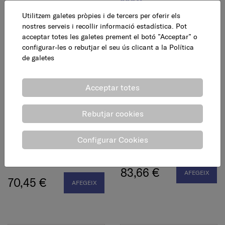
53,52 €
Utilitzem galetes pròpies i de tercers per oferir els
AFEGEIX
46,95 €
nostres serveis i recollir informació estadística. Pot
AFEGEIX
acceptar totes les galetes prement el botó ”Acceptar” o
configurar-les o rebutjar el seu ús clicant a la
Política
de galetes
Acceptar totes
Rebutjar cookies
Configurar Cookies
Serra de calar pendular,
Serra circular, 1250W
18V
83,66 €
AFEGEIX
70,45 €
AFEGEIX