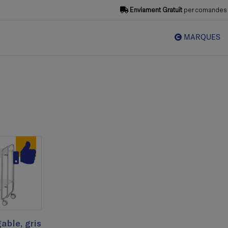
Enviament Gratuït
per comandes s
MARQUES
able, gris