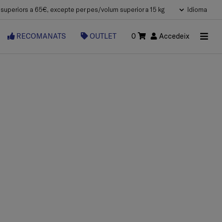
uperiors a 65€, excepte per pes/volum superior a 15 kg
Idioma
RECOMANATS
OUTLET
0
Accedeix