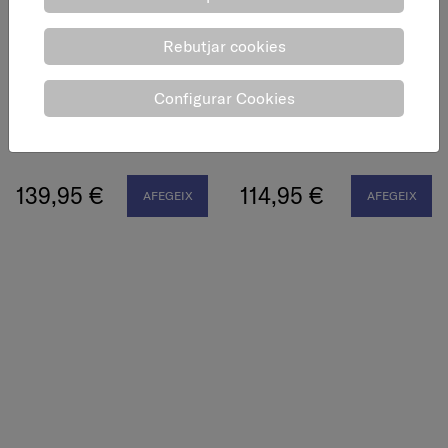
Rebutjar cookies
Configurar Cookies
Tancaportes Classic50,
Tancaportes Classic50,
plata, força 4
plata, força 3
139,95 €
114,95 €
AFEGEIX
AFEGEIX