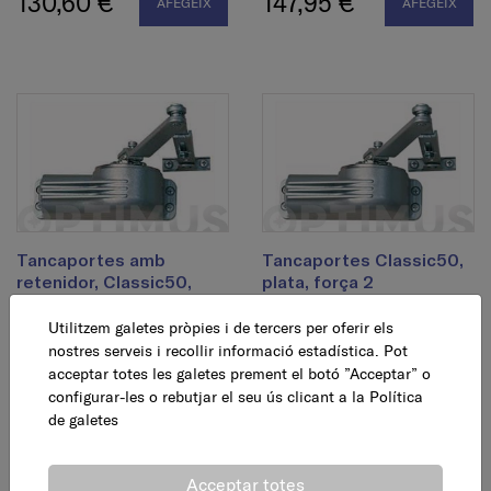
130,60 €
147,95 €
AFEGEIX
AFEGEIX
Tancaportes amb
Tancaportes Classic50,
retenidor, Classic50,
plata, força 2
plata, força 2
Utilitzem galetes pròpies i de tercers per oferir els
104,95 €
AFEGEIX
nostres serveis i recollir informació estadística. Pot
114,95 €
AFEGEIX
acceptar totes les galetes prement el botó ”Acceptar” o
configurar-les o rebutjar el seu ús clicant a la
Política
de galetes
Acceptar totes