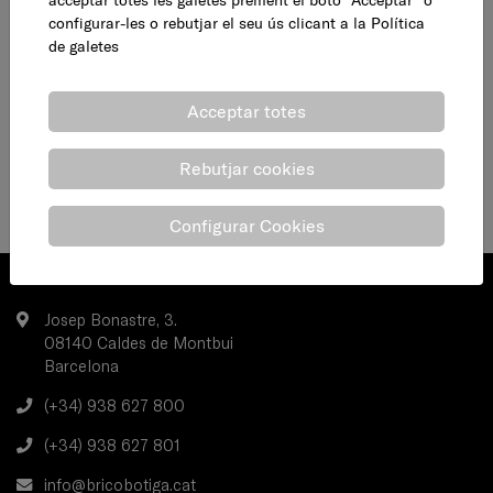
acceptar totes les galetes prement el botó ”Acceptar” o
configurar-les o rebutjar el seu ús clicant a la
Política
de galetes
Acceptar totes
Rebutjar cookies
Configurar Cookies
Josep Bonastre, 3.
08140 Caldes de Montbui
Barcelona
(+34) 938 627 800
(+34) 938 627 801
info@bricobotiga.cat