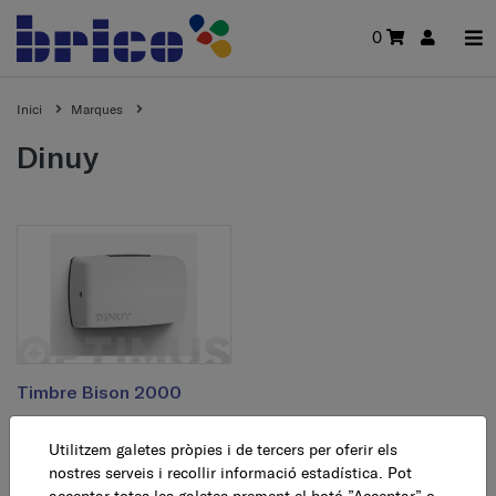
0
Inici
Marques
dinuy
Timbre Bison 2000
Utilitzem galetes pròpies i de tercers per oferir els
9,30 €
AFEGEIX
nostres serveis i recollir informació estadística. Pot