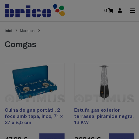
0
Inici
Marques
comgas
Cuina de gas portàtil, 2
Estufa gas exterior
focs amb tapa, inox, 71 x
terrassa, piràmide negra,
37 x 8,5 cm
13 KW