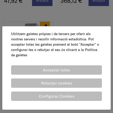
47,92 €
368,12 €
AFEGEIX
AFEGEIX
Utilitzem galetes pròpies i de tercers per oferir els
nostres serveis i recollir informació estadística. Pot
acceptar totes les galetes prement el botó ”Acceptar” o
configurar-les o rebutjar el seu ús clicant a la
Política
de galetes
Estufa exterior pantalla
infrarojos, 2,7 - 5 kW
Acceptar totes
51,95 €
AFEGEIX
Rebutjar cookies
Configurar Cookies